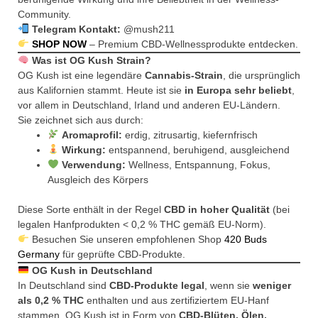
Community.
Telegram Kontakt:
@mush211
SHOP NOW
– Premium CBD-Wellnessprodukte entdecken.
Was ist OG Kush Strain?
OG Kush ist eine legendäre
Cannabis-Strain
, die ursprünglich
aus Kalifornien stammt. Heute ist sie
in Europa sehr beliebt
,
vor allem in Deutschland, Irland und anderen EU-Ländern.
Sie zeichnet sich aus durch:
Aromaprofil:
erdig, zitrusartig, kiefernfrisch
Wirkung:
entspannend, beruhigend, ausgleichend
Verwendung:
Wellness, Entspannung, Fokus,
Ausgleich des Körpers
Diese Sorte enthält in der Regel
CBD in hoher Qualität
(bei
legalen Hanfprodukten < 0,2 % THC gemäß EU-Norm).
Besuchen Sie unseren empfohlenen Shop
420 Buds
Germany
für geprüfte CBD-Produkte.
OG Kush in Deutschland
In Deutschland sind
CBD-Produkte legal
, wenn sie
weniger
als 0,2 % THC
enthalten und aus zertifiziertem EU-Hanf
stammen. OG Kush ist in Form von
CBD-Blüten, Ölen,