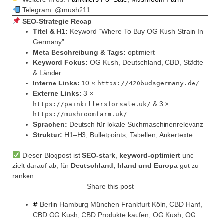
Telegram: @mush211
SEO-Strategie Recap
Titel & H1:
Keyword “Where To Buy OG Kush Strain In
Germany”
Meta Beschreibung & Tags:
optimiert
Keyword Fokus:
OG Kush, Deutschland, CBD, Städte
& Länder
Interne Links:
10 ×
https://420budsgermany.de/
Externe Links:
3 ×
& 3 ×
https://painkillersforsale.uk/
https://mushroomfarm.uk/
Sprachen:
Deutsch für lokale Suchmaschinenrelevanz
Struktur:
H1–H3, Bulletpoints, Tabellen, Ankertexte
Dieser Blogpost ist
SEO-stark
,
keyword-optimiert
und
zielt darauf ab, für
Deutschland, Irland und Europa
gut zu
ranken.
Share this post
Berlin Hamburg München Frankfurt Köln
,
CBD Hanf
,
CBD OG Kush
,
CBD Produkte kaufen
,
OG Kush
,
OG